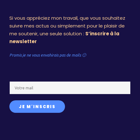
Si vous appréciez mon travail, que vous souhaitez
suivre mes actus ou simplement pour le plaisir de
me soutenir, une seule solution :
S’inscrire à la
newsletter
Promis je ne vous envahirais pas de mails 🙂
E
m
a
JE M'INSCRIS
i
l
*