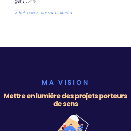
gens ! 🪄✨
> Retrouvez-moi sur Linkedin
MA VISION
Mettre en lumière des projets porteurs
de sens