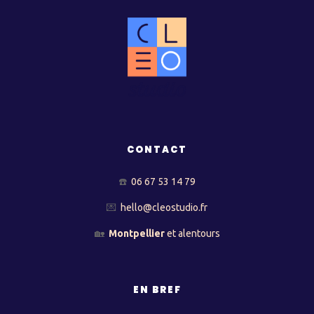
CONTACT
☎️
06 67 53 14 79
💌
hello@cleostudio.fr
🏡
Montpellier
et alentours
EN BREF