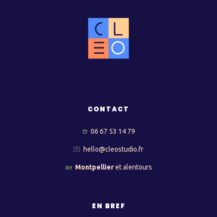
CONTACT
☎️
06 67 53 14 79
💌
hello@cleostudio.fr
🏡
Montpellier
et alentours
EN BREF