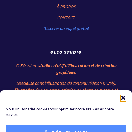
À PROPOS
CONTACT
Réserver un appel gratuit
CLEO STUDIO
CLEO est un
studio créatif d’illustration et de création
graphique
.
Spécialisé dans l’illustration de contenu (édition & web),
illustration de packaging, création d’univers de marque et
fresque murale.
Studio C
réatif
L
udique,
É
ducatif &
O
ptimiste •
Nous utilisons des cookies pour optimiser notre site web et notre
service.
Accepter les cookies