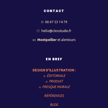
CONTACT
☎️
06 67 53 14 79
💌
hello@cleostudio.fr
🏡
Montpellier
et alentours
EN BREF
DESIGN D’ILLUSTRATION :
☼ ÉDITORIALE
☼ PRODUIT
☼ FRESQUE MURALE
RÉFÉRENCES
BLOG