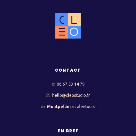
CONTACT
☎️
06 67 53 14 79
💌
hello@cleostudio.fr
🏡
Montpellier
et alentours
EN BREF