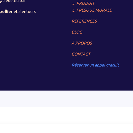
@cleostudio.fr
☼ PRODUIT
☼ FRESQUE MURALE
ellier
et alentours
RÉFÉRENCES
BLOG
À PROPOS
CONTACT
Réserver un appel gratuit