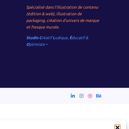
Spécialisé dans l’illustration de contenu
(édition & web), illustration de
packaging, création d’univers de marque
et fresque murale.
Studio C
réatif
L
udique,
É
ducatif &
O
ptimiste •