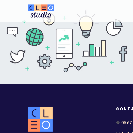
CONT
☎️
06 67