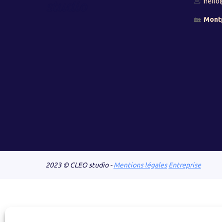
💌
hello
🏡
Montp
2023 © CLEO studio -
Mentions légales
Entreprise